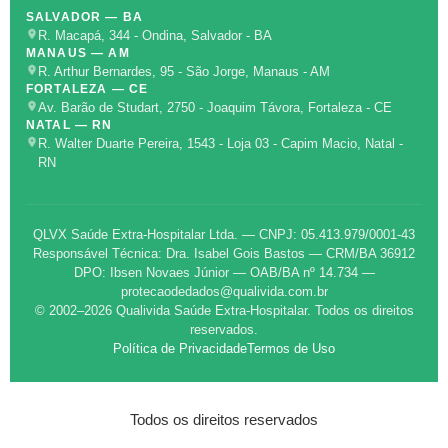
SALVADOR — BA
R. Macapá, 344 - Ondina, Salvador - BA
MANAUS — AM
R. Arthur Bernardes, 95 - São Jorge, Manaus - AM
FORTALEZA — CE
Av. Barão de Studart, 2750 - Joaquim Távora, Fortaleza - CE
NATAL — RN
R. Walter Duarte Pereira, 1543 - Loja 03 - Capim Macio, Natal -
RN
QLVX Saúde Extra-Hospitalar Ltda. — CNPJ: 05.413.979/0001-43
Responsável Técnica: Dra. Isabel Gois Bastos — CRM/BA 36912
DPO: Ibsen Novaes Júnior — OAB/BA nº 14.734 —
protecaodedados@qualivida.com.br
© 2002–2026 Qualivida Saúde Extra-Hospitalar. Todos os direitos
reservados.
Política de Privacidade
Termos de Uso
Todos os direitos reservados